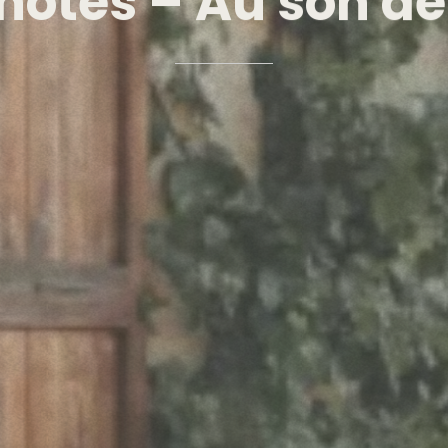
hôtes
–
Au
son
de