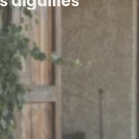
s
aiguilles