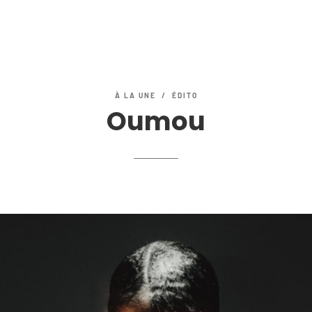
À
LA
UNE / ÉDITO
Oumou